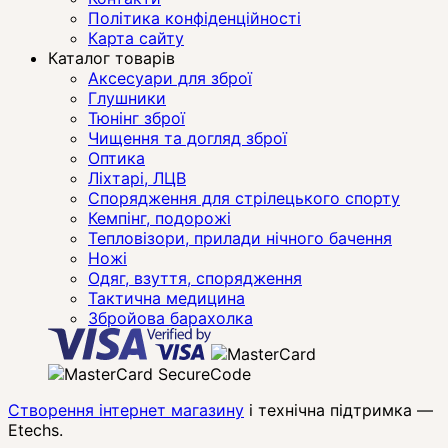
Політика конфіденційності
Карта сайту
Каталог товарів
Аксесуари для зброї
Глушники
Тюнінг зброї
Чищення та догляд зброї
Оптика
Ліхтарі, ЛЦВ
Спорядження для стрілецького спорту
Кемпінг, подорожі
Тепловізори, прилади нічного бачення
Ножі
Одяг, взуття, спорядження
Тактична медицина
Збройова барахолка
Створення інтернет магазину
і технічна підтримка —
Etechs
.