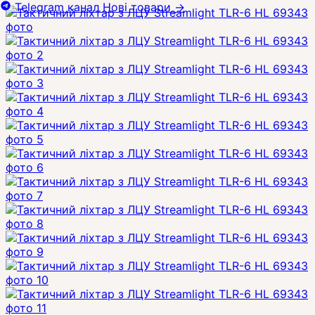
Telegram канал
Нові товари
→