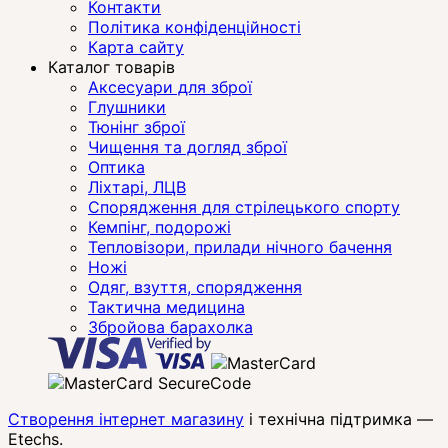
Контакти
Політика конфіденційності
Карта сайту
Каталог товарів
Аксесуари для зброї
Глушники
Тюнінг зброї
Чищення та догляд зброї
Оптика
Ліхтарі, ЛЦВ
Спорядження для стрілецького спорту
Кемпінг, подорожі
Тепловізори, прилади нічного бачення
Ножі
Одяг, взуття, спорядження
Тактична медицина
Збройова барахолка
Створення інтернет магазину
і технічна підтримка —
Etechs
.