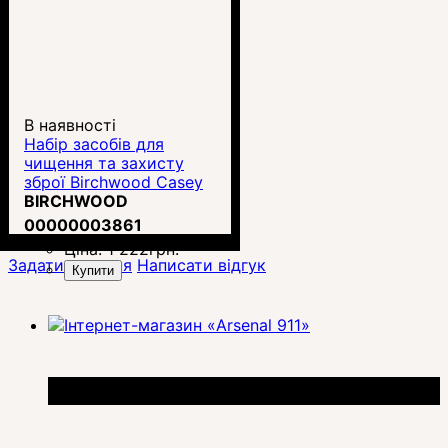
В наявності
Набір засобів для
чищення та захисту
зброї Birchwood Casey
1-2 (BC-33302)
BIRCHWOOD
00000003861
Ціна:
1 222
грн.
Задати питання
Написати відгук
Купити