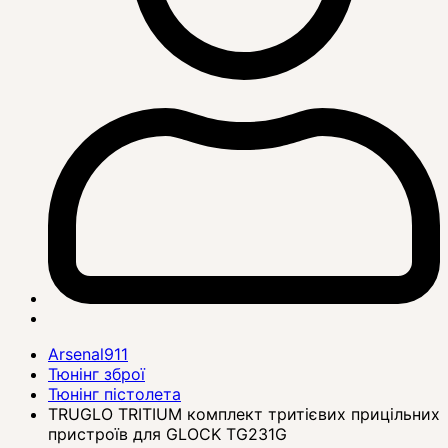
Arsenal911
Тюнінг зброї
Тюнінг пістолета
TRUGLO TRITIUM комплект тритієвих прицільних
пристроїв для GLOCK TG231G