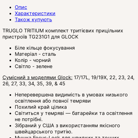
Опис
Характеристики
Також купують
TRUGLO TRITIUM комплект тритієвих прицільних
пристроїв TG231G1 для GLOCK
Біле кільце фокусування
Матеріал - сталь
Колір - чорний
Світло - зелене
Сумісний з моделями Glock:
17/17L, 19/19X, 22, 23, 24,
26, 27, 33, 34, 35, 39, & 45
Неперевершена видимість в умовах низького
освітлення або повної темряви
Похилий край цілика
Світиться у темряві — батарейки та освітлення
не потрібні.
Зібраний у США з використанням якісного
швейцарського тритію.
Мушка Focus-Lock для швидких та точних