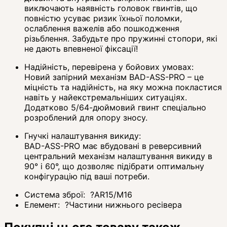
виключають наявність головок гвинтів, що
повністю усуває ризик їхньої поломки,
ослаблення важелів або пошкодження
різьблення. Забудьте про пружинні стопори, які
не дають впевненої фіксації!
Надійність, перевірена у бойових умовах:
Новий запірний механізм BAD-ASS-PRO – це
міцність та надійність, на яку можна покластися
навіть у найекстремальніших ситуаціях.
Додатково 5/64-дюймовий гвинт спеціально
розроблений для опору зносу.
Гнучкі налаштування викиду:
BAD-ASS-PRO має вбудовані в реверсивний
центральний механізм налаштування викиду в
90° і 60°, що дозволяє підібрати оптимальну
конфігурацію під ваші потреби.
Система зброї:
?
AR15/M16
Елемент:
?
Частини нижнього ресівера