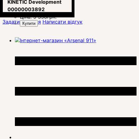
сошок Harris (KIN5-220)
KINETIC Development
00000003892
Ціна:
5 358
грн.
Задати питання
Написати відгук
Купити