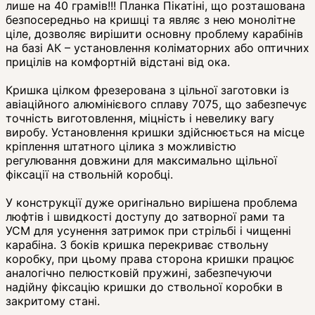
лише на 40 грамів!!! Планка Пікатіні, що розташована
безпосередньо на кришці та являє з нею монолітне
ціле, дозволяє вирішити основну проблему карабінів
на базі АК – установлення коліматорних або оптичних
прицілів на комфортній відстані від ока.
Кришка цілком фрезерована з цільної заготовки із
авіаційного алюмінієвого сплаву 7075, що забезпечує
точність виготовлення, міцність і невелику вагу
виробу. Установлення кришки здійснюється на місце
кріплення штатного цілика з можливістю
регулювання довжини для максимально щільної
фіксації на ствольній коробці.
У конструкції дуже оригінально вирішена проблема
люфтів і швидкості доступу до затворної рами та
УСМ для усунення затримок при стрільбі і чищенні
карабіна. З боків кришка перекриває ствольну
коробку, при цьому права сторона кришки працює
аналогічно пелюстковій пружині, забезпечуючи
надійну фіксацію кришки до ствольної коробки в
закритому стані.