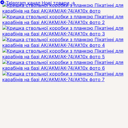
Telegram канал
Нові товари
→