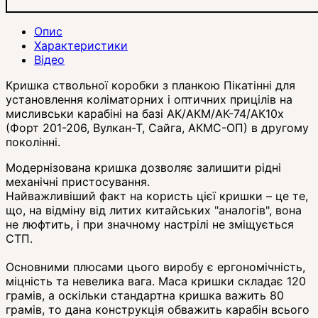
Опис
Характеристики
Відео
Кришка ствольної коробки з планкою Пікатінні для
установлення коліматорних і оптичних прицілів на
мисливськи карабіні на базі АК/АКМ/АК-74/АК10х
(Форт 201-206, Вулкан-Т, Сайга, АКМС-ОП) в другому
поколінні.
Модернізована кришка дозволяє залишити рідні
механічні пристосування.
Найважливіший факт на користь цієї кришки – це те,
що, на відміну від литих китайських "аналогів", вона
не люфтить, і при значному настрілі не зміщується
СТП.
Основними плюсами цього виробу є ергономічність,
міцність та невелика вага. Маса кришки складає 120
грамів, а оскільки стандартна кришка важить 80
грамів, то дана конструкція обважить карабін всього