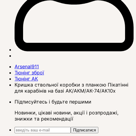
Arsenal911
Тюнінг зброї
Тюнінг АК
Кришка ствольної коробки з планкою Пікатінні
для карабінів на базі АК/АКМ/АК-74/АК10х
Підписуйтесь і будьте першими
Новинки, цікаві новини, акції і розпродажі,
знижки та рекомендації
Підписатися