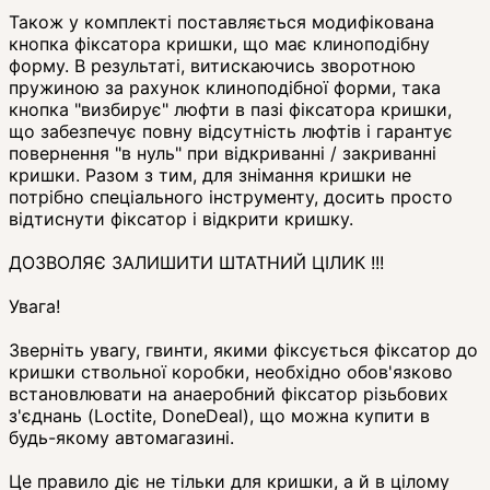
Також у комплекті поставляється модифікована
кнопка фіксатора кришки, що має клиноподібну
форму. В результаті, витискаючись зворотною
пружиною за рахунок клиноподібної форми, така
кнопка "визбирує" люфти в пазі фіксатора кришки,
що забезпечує повну відсутність люфтів і гарантує
повернення "в нуль" при відкриванні / закриванні
кришки. Разом з тим, для знімання кришки не
потрібно спеціального інструменту, досить просто
відтиснути фіксатор і відкрити кришку.
ДОЗВОЛЯЄ ЗАЛИШИТИ ШТАТНИЙ ЦІЛИК !!!
Увага!
Зверніть увагу, гвинти, якими фіксується фіксатор до
кришки ствольної коробки, необхідно обов'язково
встановлювати на анаеробний фіксатор різьбових
з'єднань (Loctite, DoneDeal), що можна купити в
будь-якому автомагазині.
Це правило діє не тільки для кришки, а й в цілому