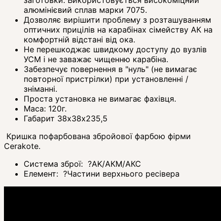
алюмінієвий сплав марки 7075.
Дозволяє вирішити проблему з розташуванням
оптичних прицілів на карабінах сімейству АК на
комфортній відстані від ока.
Не перешкоджає швидкому доступу до вузлів
УСМ і не заважає чищенню карабіна.
Забезпечує повернення в "нуль" (не вимагає
повторної пристрілки) при установленні /
зніманні.
Проста установка не вимагає фахівця.
Маса: 120г.
Габарит 38х38х235,5
Кришка пофарбована збройової фарбою фірми
Cerakote.
Система зброї:
?
AK/АКМ/АКС
Елемент:
?
Частини верхнього ресівера