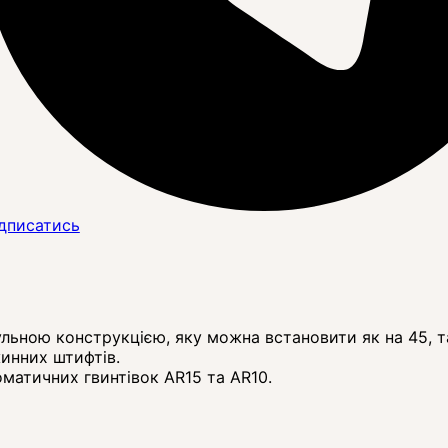
дписатись
льною конструкцією, яку можна встановити як на 45, так
инних штифтів.
оматичних гвинтівок AR15 та AR10.