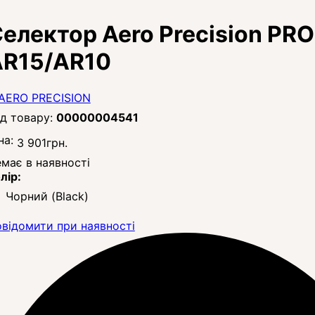
електор Aero Precision PRO 
AR15/AR10
00000004541
на:
3 901
грн.
має в наявності
лір:
Чорний (Black)
відомити при наявності