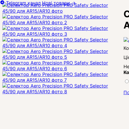
Telegram канал
Нові товари
→
С
Ці
Не
Ко
По