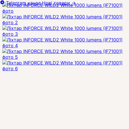
Telegram канал
Нові товари
→