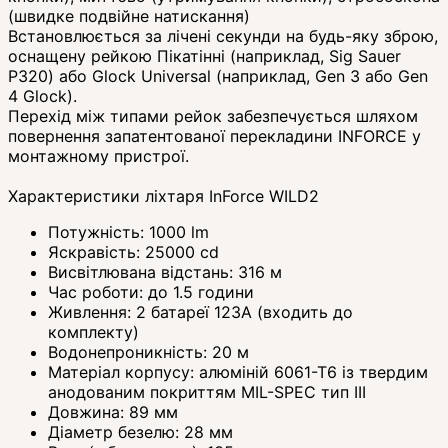
(швидке подвійне натискання)
Встановлюється за лічені секунди на будь-яку зброю,
оснащену рейкою Пікатінні (наприклад, Sig Sauer
P320) або Glock Universal (наприклад, Gen 3 або Gen
4 Glock).
Перехід між типами рейок забезпечується шляхом
повернення запатентованої перекладини INFORCE у
монтажному пристрої.
Характеристики ліхтаря InForce WILD2
Потужність: 1000 lm
Яскравість: 25000 cd
Висвітлювана відстань: 316 м
Час роботи: до 1.5 години
Живлення: 2 батареї 123А (входить до
комплекту)
Водонепроникність: 20 м
Матеріал корпусу: алюміній 6061-Т6 із твердим
анодованим покриттям MIL-SPEC тип ІІІ
Довжина: 89 мм
Діаметр безелю: 28 мм