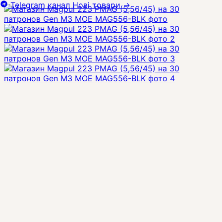
Telegram канал
Нові товари
→