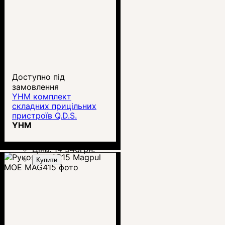
Доступно під
замовлення
YHM комплект
складних прицільних
пристроїв Q.D.S.
YHM
Ціна:
14 946
грн.
Купити