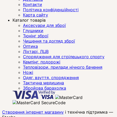
Контакти
Політика конфіденційності
Карта сайту
Каталог товарів
Аксесуари для зброї
Глушники
Тюнінг зброї
Чищення та догляд зброї
Оптика
Ліхтарі, ЛЦВ
Спорядження для стрілецького спорту
Кемпінг, подорожі
Тепловізори, прилади нічного бачення
Ножі
Одяг, взуття, спорядження
Тактична медицина
Збройова барахолка
Створення інтернет магазину
і технічна підтримка —