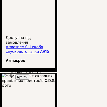
Доступно під
замовлення
Armaspec S-1 скоба
спускового гачка AR15
Armaspec
Ціна:
1 457
грн.
Купити