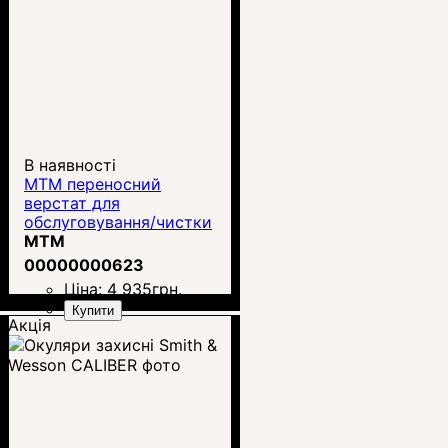
В наявності
MTM переносний
верстат для
обслуговування/чистки
зброї AR15
MTM
00000000623
Ціна:
4 935
грн.
Купити
Акція