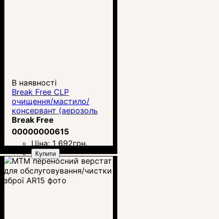
В наявності
Break Free CLP
очищення/мастило/
консервант (аерозоль
340 г)
Break Free
00000000615
Ціна:
1 692
грн.
Купити