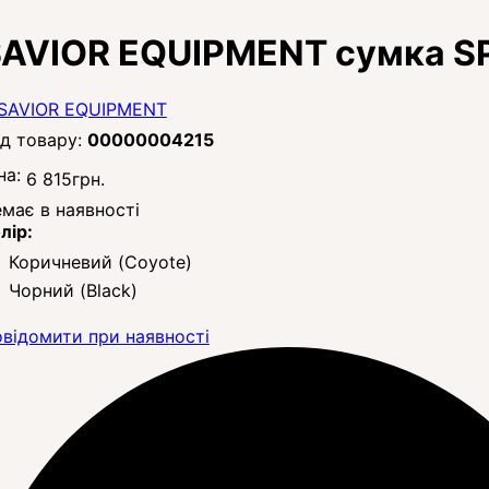
AVIOR EQUIPMENT сумка SP
00000004215
на:
6 815
грн.
має в наявності
лір:
Коричневий (Coyote)
Чорний (Black)
відомити при наявності