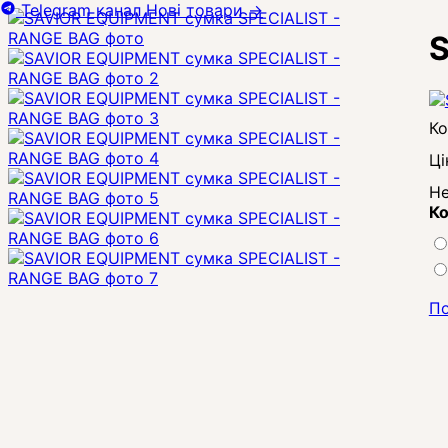
Telegram канал
Нові товари
→
S
Ці
Не
Ко
По