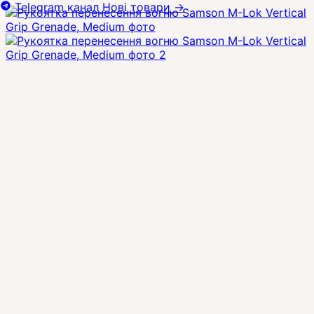
Telegram канал
Нові товари
→