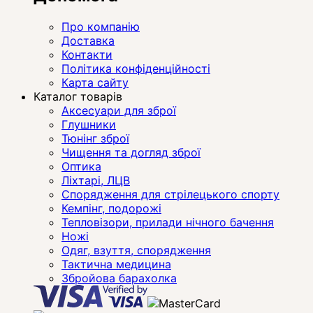
Про компанію
Доставка
Контакти
Політика конфіденційності
Карта сайту
Каталог товарів
Аксесуари для зброї
Глушники
Тюнінг зброї
Чищення та догляд зброї
Оптика
Ліхтарі, ЛЦВ
Спорядження для стрілецького спорту
Кемпінг, подорожі
Тепловізори, прилади нічного бачення
Ножі
Одяг, взуття, спорядження
Тактична медицина
Збройова барахолка