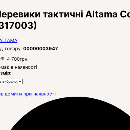
еревики тактичні Altama Co
317003)
00000003947
на:
4 700
грн.
має в наявності
змір:
відомити при наявності