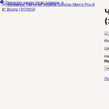
Telegram канал
Нові товари
→
Ч
(
Ці
Не
Ро
По