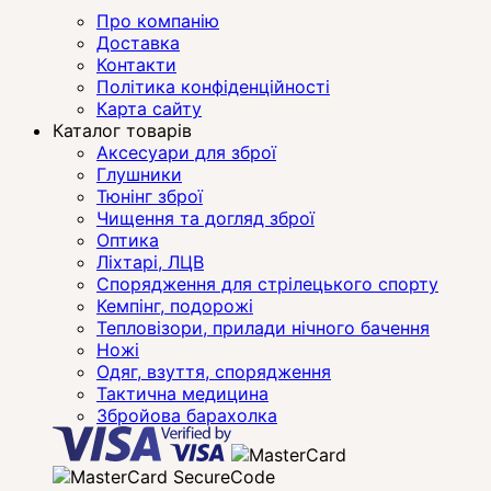
Про компанію
Доставка
Контакти
Політика конфіденційності
Карта сайту
Каталог товарів
Аксесуари для зброї
Глушники
Тюнінг зброї
Чищення та догляд зброї
Оптика
Ліхтарі, ЛЦВ
Спорядження для стрілецького спорту
Кемпінг, подорожі
Тепловізори, прилади нічного бачення
Ножі
Одяг, взуття, спорядження
Тактична медицина
Збройова барахолка