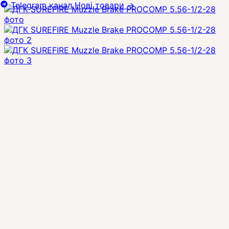
Telegram канал
Нові товари
→