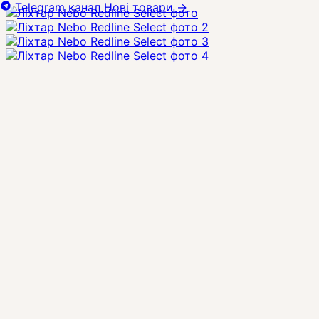
Telegram канал
Нові товари
→