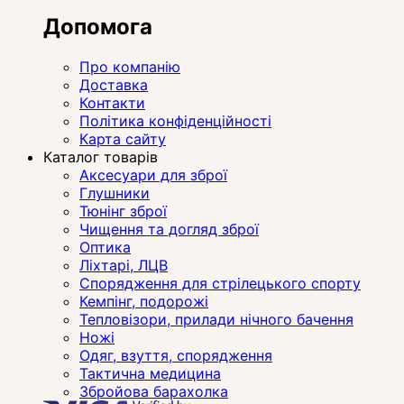
Допомога
Про компанію
Доставка
Контакти
Політика конфіденційності
Карта сайту
Каталог товарів
Аксесуари для зброї
Глушники
Тюнінг зброї
Чищення та догляд зброї
Оптика
Ліхтарі, ЛЦВ
Спорядження для стрілецького спорту
Кемпінг, подорожі
Тепловізори, прилади нічного бачення
Ножі
Одяг, взуття, спорядження
Тактична медицина
Збройова барахолка