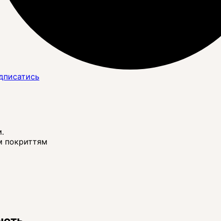
дписатись
.
им покриттям
ають