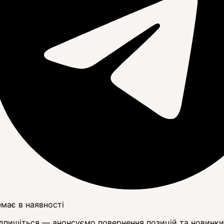
має в наявності
дпишіться — анонсуємо повернення позицій та новинки