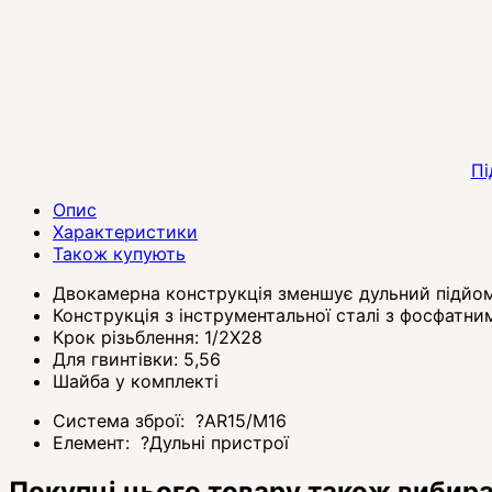
Пі
Опис
Характеристики
Також купують
Двокамерна конструкція зменшує дульний підйом
Конструкція з інструментальної сталі з фосфатн
Крок різьблення: 1/2X28
Для гвинтівки: 5,56
Шайба у комплекті
Система зброї:
?
AR15/M16
Елемент:
?
Дульні пристрої
Покупці цього товару також вибир