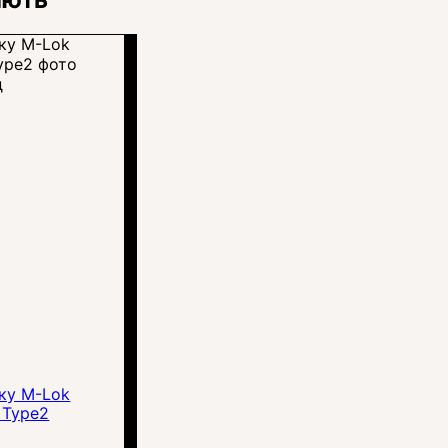
д
вку M-Lok
 Type2