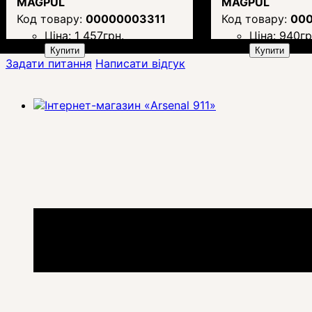
MAGPUL
MAGPUL
00000003311
00
Ціна:
1 457
грн.
Ціна:
940
гр
Купити
Купити
Задати питання
Написати відгук