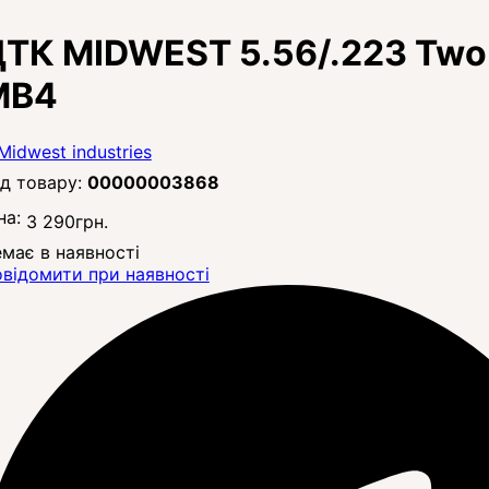
ТК MIDWEST 5.56/.223 Two 
MB4
00000003868
на:
3 290
грн.
має в наявності
відомити при наявності