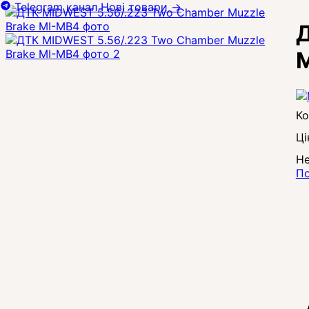
Telegram канал
Нові товари
→
Д
Ці
Не
По