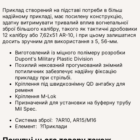
Приклад створений на підставі потреби в більш
надійному прикладі, має посилену конструкцію,
здатну витримувати тривалий вплив вогнепальної
зброї більшого калібру, такого як тактичні дробовики
12 калібру або 7,62x51 AR-10, і при цьому залишатися
досить зручним для використання з 5, 56-мм.
Виготовлений із міцного полімеру розробки
Dupont's Military Plastic Division
Похилий нековзний прогумований знімний
потиличник забезпечує надійну фіксацію
прикладу при стрільбі.
Кріплення під швидкознімну QD антабку для
ременя
Кріплення M-Lok
Призначений для установки на буферну трубу
Mil Spec.
Система зброї:
?
AR10, AR15/M16
Елемент:
?
Приклади