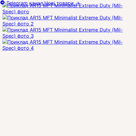
Telegram канал
Нові товари
→