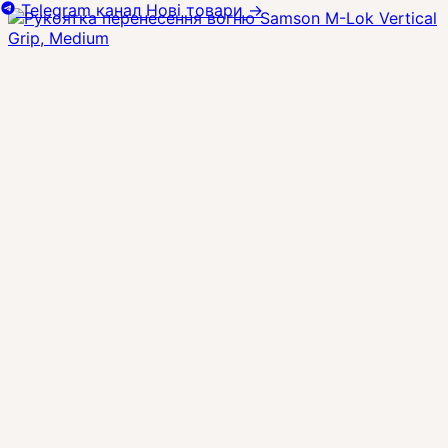
Telegram канал
Нові товари
→