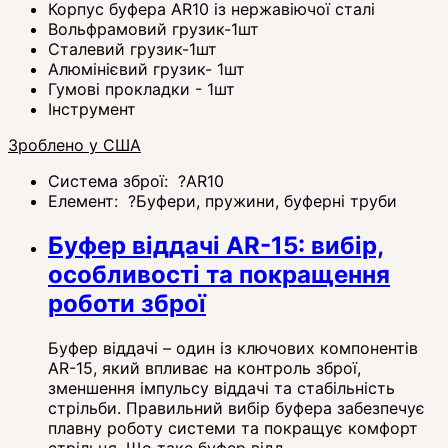
Корпус буфера AR10 із нержавіючої сталі
Вольфрамовий грузик-1шт
Сталевий грузик-1шт
Алюмінієвий грузик- 1шт
Гумові прокладки - 1шт
Інструмент
Зроблено у США
Система зброї:
?
AR10
Елемент:
?
Буфери, пружини, буферні труби
Буфер віддачі AR-15: вибір,
особливості та покращення
роботи зброї
Буфер віддачі – один із ключових компонентів
AR-15, який впливає на контроль зброї,
зменшення імпульсу віддачі та стабільність
стрільби. Правильний вибір буфера забезпечує
плавну роботу системи та покращує комфорт
стрільця. Що таке буфер відд...