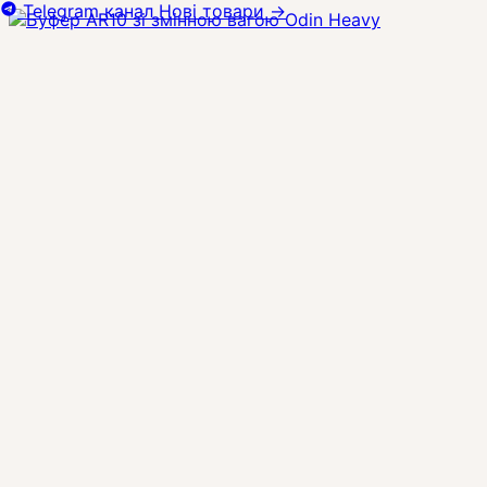
Telegram канал
Нові товари
→