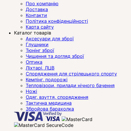
Про компанію
Доставка
Контакти
Політика конфіденційності
Карта сайту
Каталог товарів
Аксесуари для зброї
Глушники
Тюнінг зброї
Чищення та догляд зброї
Оптика
Ліхтарі, ЛЦВ
Спорядження для стрілецького спорту
Кемпінг, подорожі
Тепловізори, прилади нічного бачення
Ножі
Одяг, взуття, спорядження
Тактична медицина
Збройова барахолка