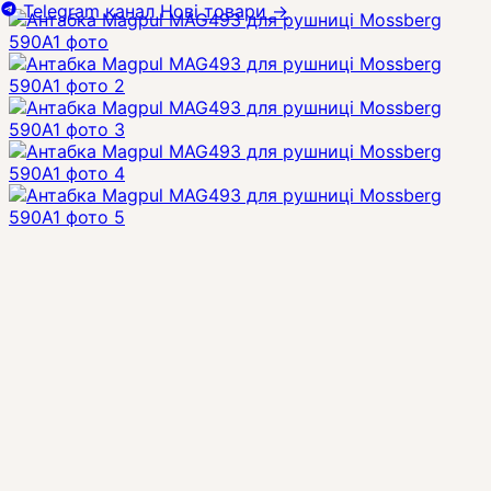
Telegram канал
Нові товари
→