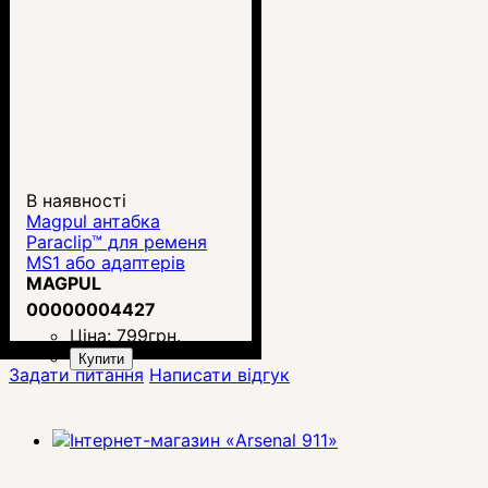
В наявності
Magpul антабка
Paraclip™ для ременя
MS1 або адаптерів
(MAG541)
MAGPUL
00000004427
Ціна:
799
грн.
Купити
Задати питання
Написати відгук