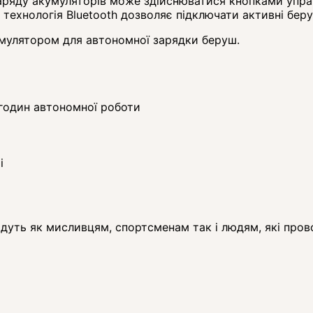
аряду
акумуляторів
може
здійснюватися
кнопками
упра
 технологія
Bluetooth
дозволяє
підключати
активні
беру
мулятором
для
автономної
зарядки
беруш
.
4 годин автономної роботи
і
йдуть як мисливцям, спортсменам так і людям, які про