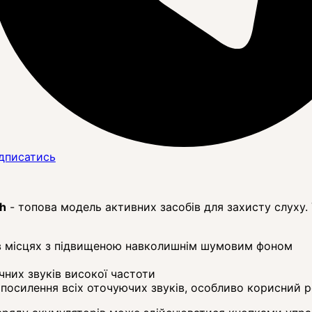
дписатись
th
- топова модель активних засобів для захисту слуху.
 в місцях з підвищеною навколишнім шумовим фоном
чних звуків високої частоти
осилення всіх оточуючих звуків, особливо корисний р