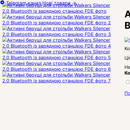
Telegram канал
Нові товари
→
А
B
Ці
Не
Ко
По