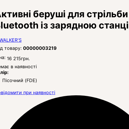
ктивні беруші для стрільби 
luetooth із зарядною станц
00000003219
на:
16 215
грн.
має в наявності
лір:
Пісочний (FDE)
відомити при наявності