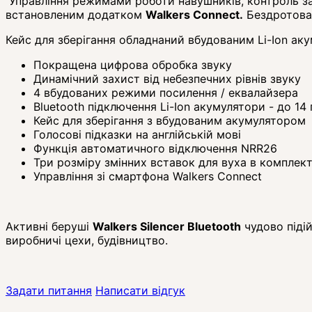
Управління
режимами
роботи
навушників
,
контроль
з
встановленим
додатком
Walkers Connect
.
Бездротова
Кейс
для
зберігання
обладнаний
вбудованим
Li
-
Ion
аку
Покращена цифрова обробка звуку
Динамічний захист від небезпечних рівнів звуку
4 вбудованих режими посилення / еквалайзера
Bluetooth підключення Li-Ion акумулятори - до 1
Кейс для зберігання з вбудованим акумулятором
Голосові підказки на англійській мові
Функція автоматичного відключення NRR26
Три розміру змінних вставок для вуха в комплект
Управління зі смартфона Walkers Connect
Активні беруші
Walkers Silencer Bluetooth
чудово піді
виробничі цехи, будівництво.
Задати питання
Написати відгук