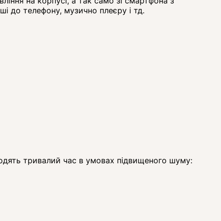
вління
на
корпусі
,
а
так
само
зі смартфона
з
ші
до
телефону
,
музично
плеєру
і
тд
.
водять тривалий час в умовах підвищеного шуму: