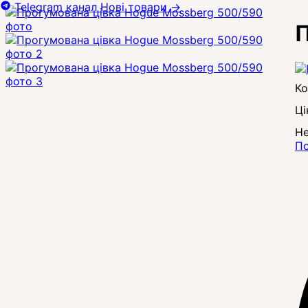
Telegram канал
Нові товари
→
П
Ці
Не
По