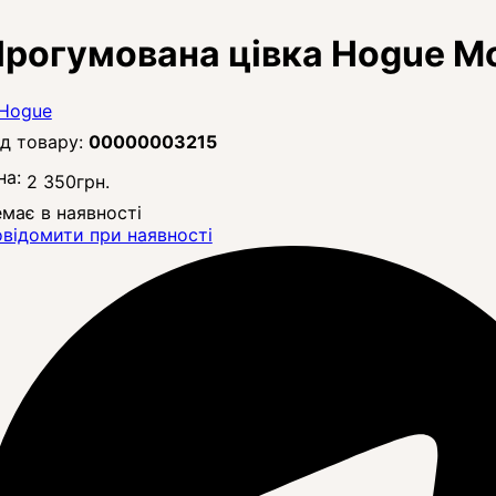
рогумована цівка Hogue M
00000003215
на:
2 350
грн.
має в наявності
відомити при наявності