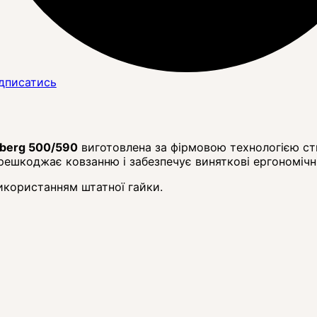
дписатись
berg 500/590
виготовлена ​​за фірмовою технологією с
решкоджає ковзанню і забезпечує виняткові ергономічні
икористанням штатної гайки.