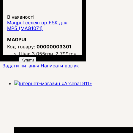
В наявності
Magpul селектор ESK для
MP5 (MAG1071)
MAGPUL
00000003301
Ціна:
3 055
грн.
2 799
грн.
Купити
Задати питання
Написати відгук