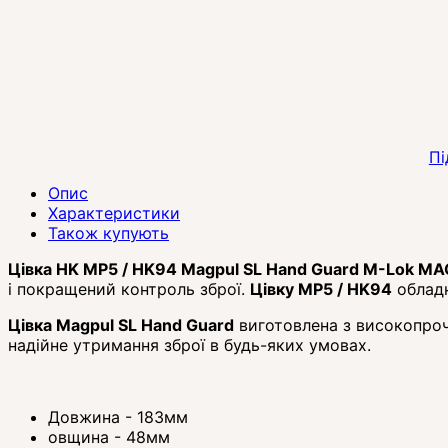
Пі
Опис
Характеристики
Також купують
Цівка HK MP5 / HK94 Magpul SL Hand Guard M-Lok M
і покращений контроль зброї.
Цівку MP5 / HK94
обладн
Цівка Magpul SL Hand Guard
виготовлена з високопроч
надійне утримання зброї в будь-яких умовах.
Довжина - 183мм
овщина - 48мм