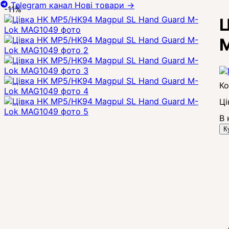
Telegram канал
Нові товари
→
-11%
Ц
Ці
В 
К