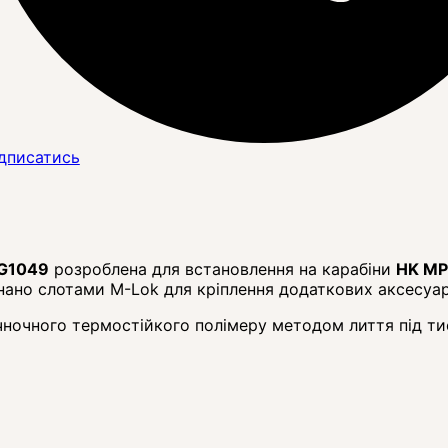
дписатись
AG1049
розроблена для встановлення на карабіни
HK MP
ано слотами M-Lok для кріплення додаткових аксесуарів
ночного термостійкого полімеру методом лиття під ти