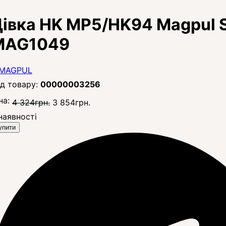
івка HK MP5/HK94 Magpul 
MAG1049
00000003256
на:
4 324
грн.
3 854
грн.
наявності
упити