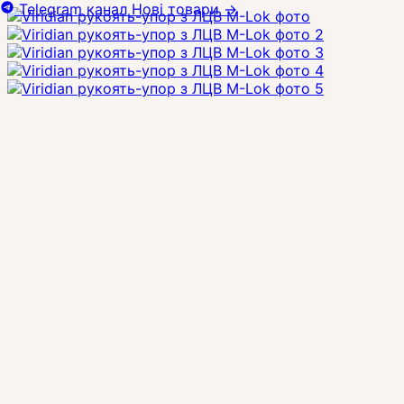
Telegram канал
Нові товари
→