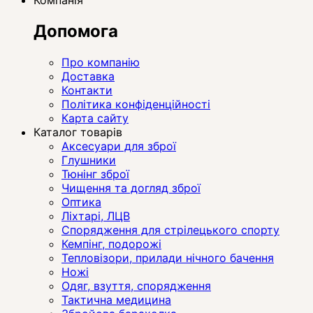
Компанія
Допомога
Про компанію
Доставка
Контакти
Політика конфіденційності
Карта сайту
Каталог товарів
Аксесуари для зброї
Глушники
Тюнінг зброї
Чищення та догляд зброї
Оптика
Ліхтарі, ЛЦВ
Спорядження для стрілецького спорту
Кемпінг, подорожі
Тепловізори, прилади нічного бачення
Ножі
Одяг, взуття, спорядження
Тактична медицина