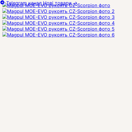
Telegram канал
Нові товари
→