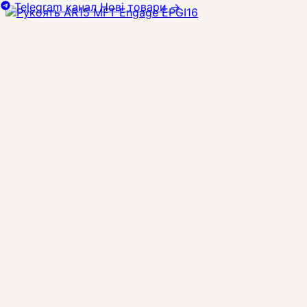
Telegram канал
Нові товари
→