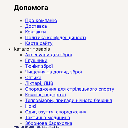
Допомога
Про компанію
Доставка
Контакти
Політика конфіденційності
Карта сайту
Каталог товарів
Аксесуари для зброї
Глушники
Тюнінг зброї
Чищення та догляд зброї
Оптика
Ліхтарі, ЛЦВ
Спорядження для стрілецького спорту
Кемпінг, подорожі
Тепловізори, прилади нічного бачення
Ножі
Одяг, взуття, спорядження
Тактична медицина
Збройова барахолка