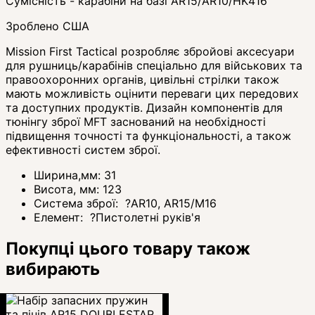
Сумісність - карабіни на базі AR15/AR10/HK416
Зроблено США
Mission First Tactical розробляє збройові аксесуари
для рушниць/карабінів спеціально для військових та
правоохоронних органів, цивільні стрілки також
мають можливість оцінити переваги цих передових
та доступних продуктів. Дизайн компонентів для
тюнінгу зброї MFT заснований на необхідності
підвищення точності та функціональності, а також
ефективності систем зброї.
Ширина,мм:
31
Висота, мм:
123
Система зброї:
?
AR10, AR15/M16
Елемент:
?
Пистолетні руків'я
Покупці цього товару також
вибирають