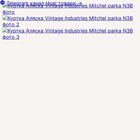
Telegram канал
Нові товари
→