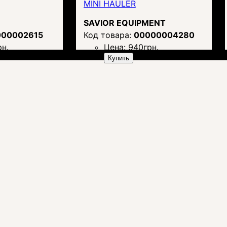
MINI HAULER
SAVIOR EQUIPMENT
000002615
00000004280
рн.
Цена:
940
грн.
Купить