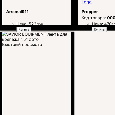
Logo
Arsenal911
Propper
00
Цена:
522
грн.
Цена:
470
г
Купить
Купить
Быстрый просмотр