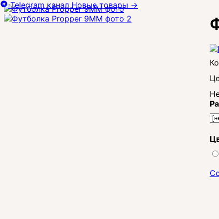
Telegram канал
Новые товары
→
Ф
Це
Не
Ра
Цв
Со