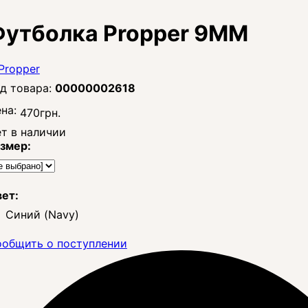
утболка Propper 9MM
00000002618
на:
470
грн.
т в наличии
змер:
ет:
Синий (Navy)
общить о поступлении