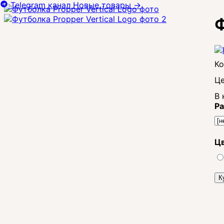
Telegram канал
Новые товары
→
Ф
Це
В 
Ра
Цв
К