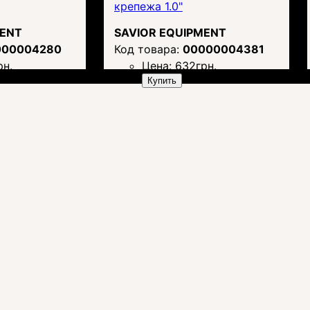
крепежа 1.0"
MENT
SAVIOR EQUIPMENT
000004280
00000004381
рн.
Цена:
632
грн.
Купить