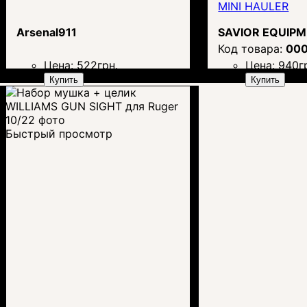
MINI HAULER
Arsenal911
SAVIOR EQUIP
00
Цена:
522
грн.
Цена:
940
г
Купить
Купить
Быстрый просмотр