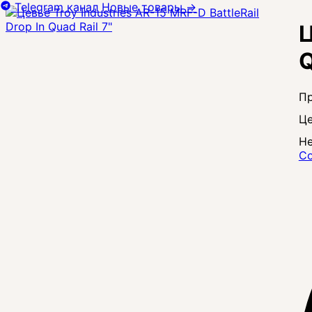
Telegram канал
Новые товары
→
Ц
Q
Це
Не
Со