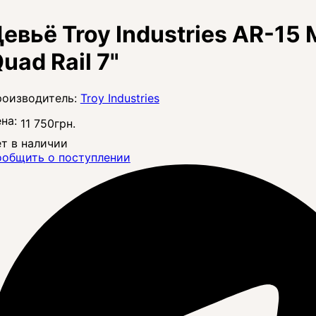
евьё Troy Industries AR-15 M
uad Rail 7"
Troy Industries
на:
11 750
грн.
т в наличии
общить о поступлении