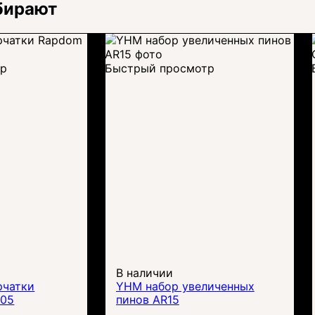
бирают
тр
Быстрый просмотр
В наличии
рчатки
YHM набор увеличенных
F05
пинов AR15