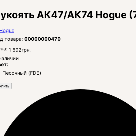
укоять АК47/АК74 Hogue (
00000000470
на:
1 692
грн.
наличии
ет:
Песочный (FDE)
упить