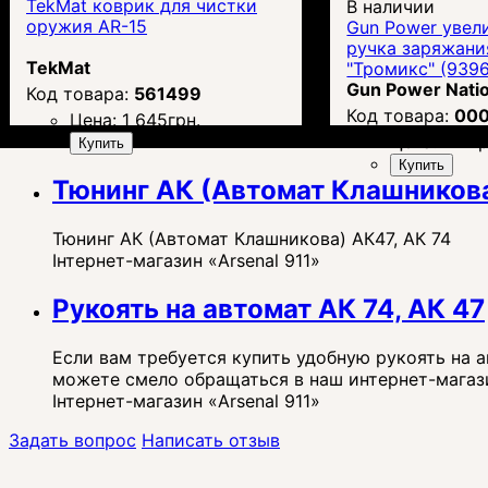
TekMat коврик для чистки
В наличии
оружия AR-15
Gun Power увел
ручка заряжания
TekMat
"Тромикс" (9396
Gun Power Nati
561499
00
Цена:
1 645
грн.
Цена:
417
гр
Купить
Купить
Тюнинг АК (Автомат Клашникова
Тюнинг АК (Автомат Клашникова) АК47, АК 74
Інтернет-магазин «Arsenal 911»
Рукоять на автомат АК 74, АК 47
Если вам требуется купить удобную рукоять на 
можете смело обращаться в наш интернет-магазин
Інтернет-магазин «Arsenal 911»
Задать вопрос
Написать отзыв