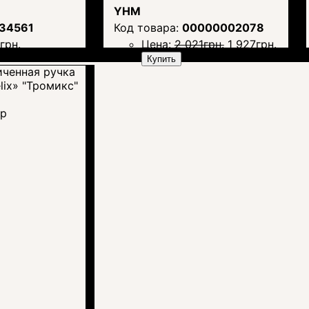
YHM
34561
00000002078
1
грн.
Цена:
2 021
грн.
1 927
грн.
Купить
тр