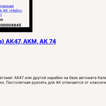
иченная
 АК «Helix»
)
on
000004945
н.
) АК47, АКМ, АК 74
автомат АК47 или другой карабин на базе автомата Кал
. Пистолетная рукоять для АК отличается от классиче