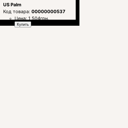
US Palm
00000000537
Цена:
1 504
грн.
Купить