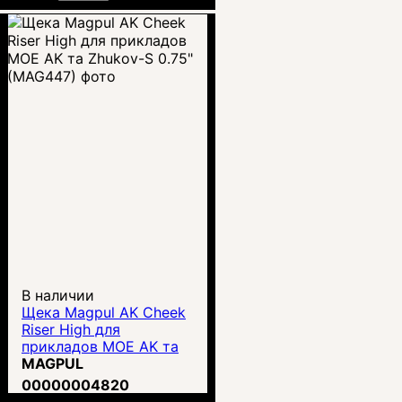
В наличии
Щека Magpul AK Cheek
Riser High для
прикладов MOE AK та
Zhukov-S 0.75"
MAGPUL
(MAG447)
00000004820