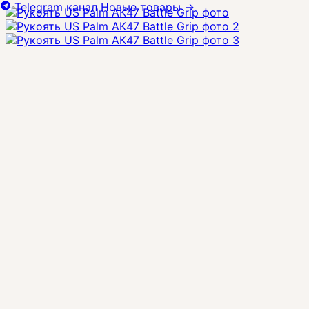
Telegram канал
Новые товары
→