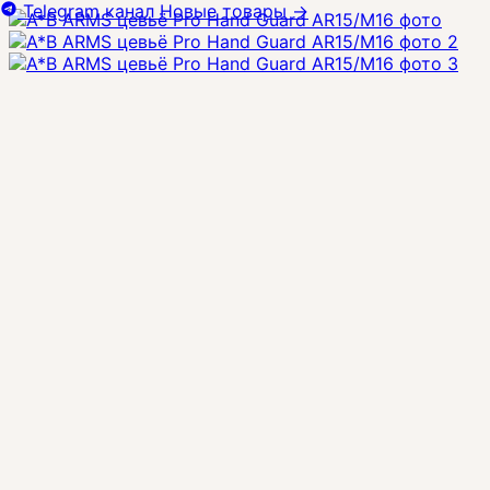
Telegram канал
Новые товары
→