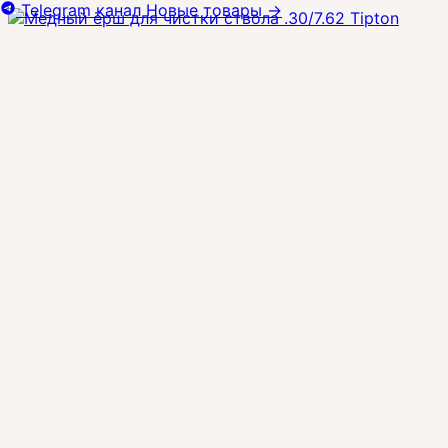
Telegram канал
Новые товары
→