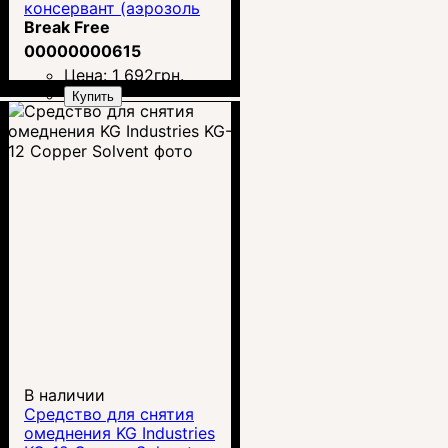
консервант (аэрозоль
340 г)
Break Free
00000000615
Цена:
1 692
грн.
Купить
В наличии
Средство для снятия
омеднения KG Industries