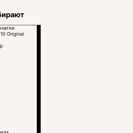
бирают
тр
аказ