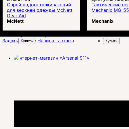
Спрей водоотталкивающий
Тактические пе
для верхней одежды McNett
Mechanix MG-55-
Gear Aid
McNett
Mechanix
Цена:
1 173
грн.
Цена:
2 115
Задать вопрос
Написать отзыв
Купить
Купить