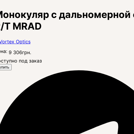
онокуляр с дальномерной с
R/T MRAD
на:
9 306
грн.
ступно под заказ
упить