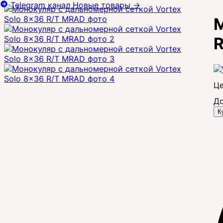
Telegram канал
Новые товары
→
М
Це
До
К