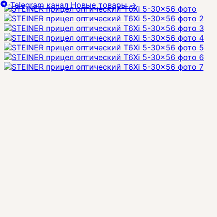
Telegram канал
Новые товары
→