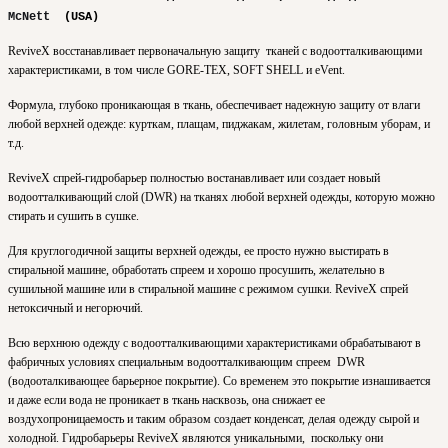
McNett
(USA)
ReviveX восстанавливает первоначальную защиту
тканей с водоотталкивающими
характеристиками, в том числе GORE-TEX, SOFT SHELL и eVent.
Формула, глубоко проникающая в ткань, обеспечивает надежную защиту от влаги
любой верхней одежде: курткам, плащам, пиджакам, жилетам, головным уборам, и
т.д.
ReviveX спрей-гидробарьер полностью востанавливает или создает новый
водоотталкивающий слой (DWR) на тканях любой верхней одежды, которую можно
стирать и сушить в сушке.
Для круглогодичной защиты верхней одежды, ее просто нужно выстирать в
стиральной машине, обработать спреем и хорошо просушить, желательно в
сушильной машине или в стиральной машине с режимом сушки. ReviveX спрей
нетоксичный и негорючий.
Всю верхнюю одежду с водоотталкивающими характеристиками обрабатывают в
фабричных условиях специальным водоотталкивающим спреем DWR
(водооталкивающее барьерное покрытие). Со временем это покрытие изнашивается
и даже если вода не проникает в ткань насквозь, она снижает ее
воздухопроницаемость и таким образом создает конденсат, делая одежду сырой и
холодной. Гидробарьеры ReviveX являются уникальными, поскольку они