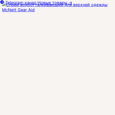
Telegram канал
Новые товары
→