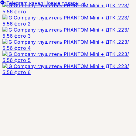
Telegram канал
Новые товары
→