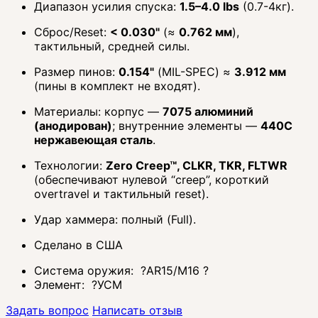
Диапазон усилия спуска:
1.5–4.0 lbs
(0.7-4кг).
Сброс/Reset:
< 0.030"
(≈
0.762 мм
),
тактильный, средней силы.
Размер пинов:
0.154"
(MIL-SPEC) ≈
3.912 мм
(пины в комплект не входят).
Материалы: корпус —
7075 алюминий
(анодирован)
; внутренние элементы —
440C
нержавеющая сталь
.
Технологии:
Zero Creep™, CLKR, TKR, FLTWR
(обеспечивают нулевой “creep”, короткий
overtravel и тактильный reset).
Удар хаммера: полный (Full).
Сделано в США
Система оружия:
?
AR15/M16
?
Элемент:
?
УСМ
Задать вопрос
Написать отзыв