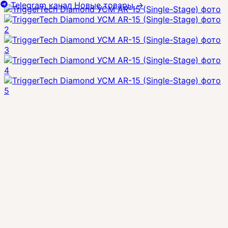
Telegram канал
Новые товары
→