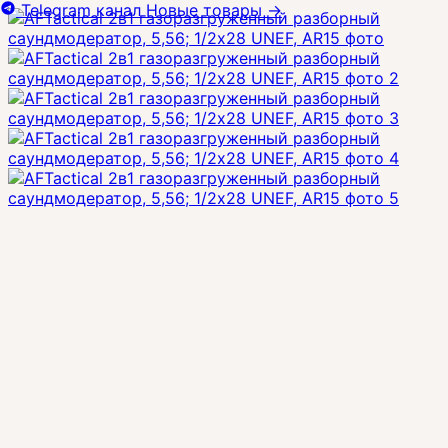
Telegram канал
Новые товары
→