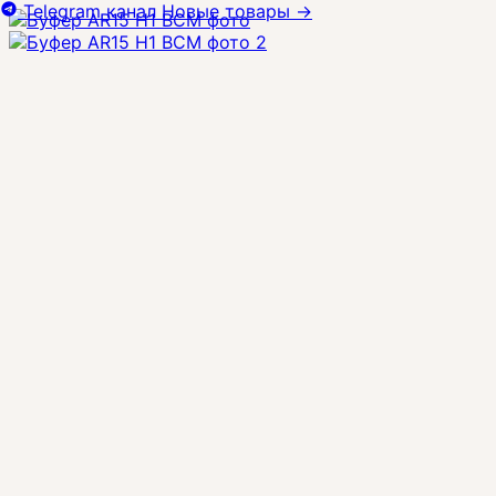
Telegram канал
Новые товары
→