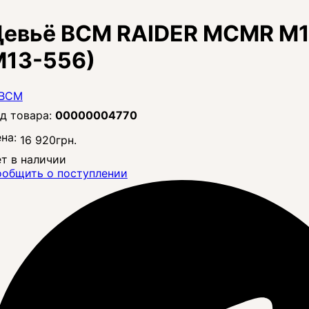
евьё BCM RAIDER MCMR M13
M13-556)
00000004770
на:
16 920
грн.
т в наличии
общить о поступлении