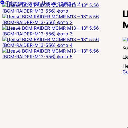
Telegram канал
Новые товары
→
Ц
Це
Не
Со