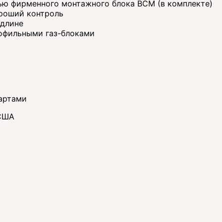
ью фирменного монтажного блока BCM (в комплекте)
ороший контроль
 длине
офильными газ-блоками
артами
 США