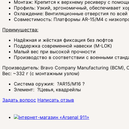
Монтаж: Крепится к верхнему ресиверу с помощ
Профиль: Узкий, эргономичный, обеспечивает х
Охлаждение: Вентиляционные отверстия по всей
Совместимость: Платформы AR-15/M4 с низкопр
Преимущества:
Надёжная и жёсткая фиксация без люфтов
Поддержка современной навески (M-LOK)
Малый вес при высокой прочности
Производство в соответствии с военными станд
Производитель: Bravo Company Manufacturing (BCM),
Вес: ~332 г (с монтажным узлом)
Система оружия:
?
AR15/M16
?
Элемент:
?
Цевья, квадрейлы
Задать вопрос
Написать отзыв