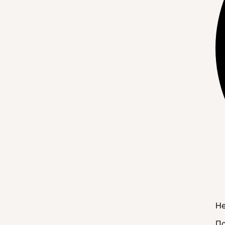
Не
По