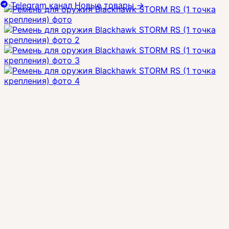
Telegram канал
Новые товары
→