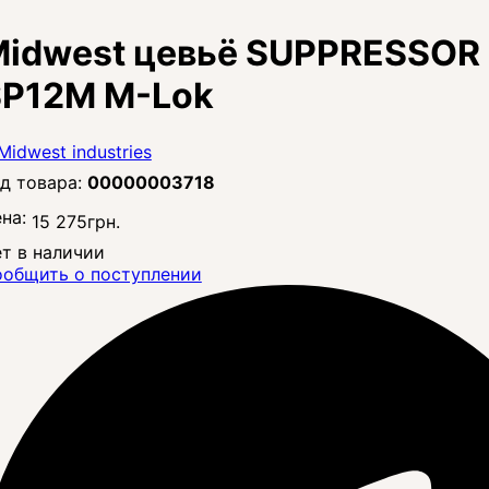
idwest цевьё SUPPRESSOR S
SP12M M-Lok
00000003718
на:
15 275
грн.
т в наличии
общить о поступлении