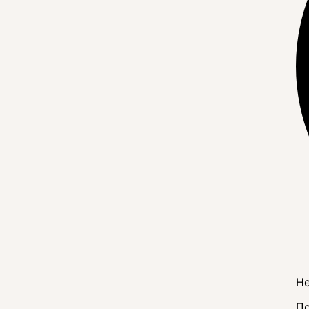
Не
По