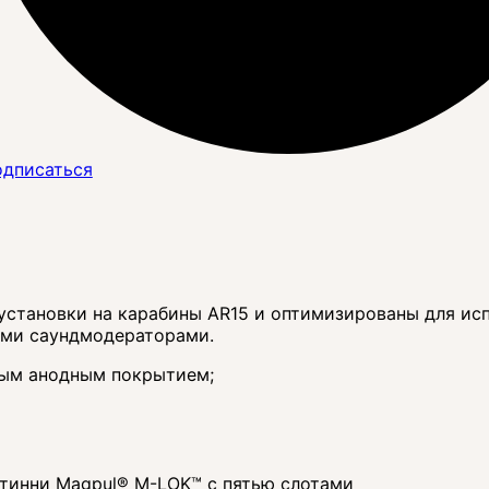
дписаться
 установки на карабины AR15 и оптимизированы для ис
ыми саундмодераторами.
дым анодным покрытием;
атинни Magpul® M-LOK™ с пятью слотами