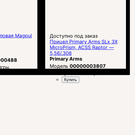
гловая Magpul
Доступно под заказ
Прицел Primary Arms SLx 3X
MicroPrism, ACSS Raptor —
5,56/.308
Primary Arms
000488
00000003807
0
грн.
Цена:
18 753
грн.
Купить