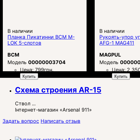
В наличии
В наличии
Планка Пикатинни BCM M-
Рукоять-упор у
LOK 5-слотов
AFG-1 MAG411
BCM
MAGPUL
00000003704
00000
Цена:
799
грн.
Цена:
2 35
Купить
Купить
Схема строения AR-15
Ствол ...
Інтернет-магазин «Arsenal 911»
Задать вопрос
Написать отзыв