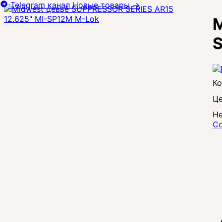
Telegram канал
Новые товары
→
M
Це
Не
Со