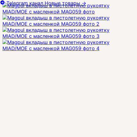
Telegram канал
Новые товары
→