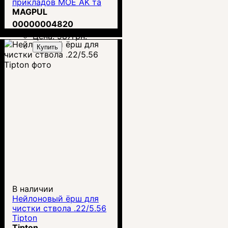
прикладов MOE AK та
Zhukov-S 0.75"
MAGPUL
(MAG447)
00000004820
Цена:
987
грн.
Купить
В наличии
Нейлоновый ёрш для
чистки ствола .22/5.56
Tipton
Tipton