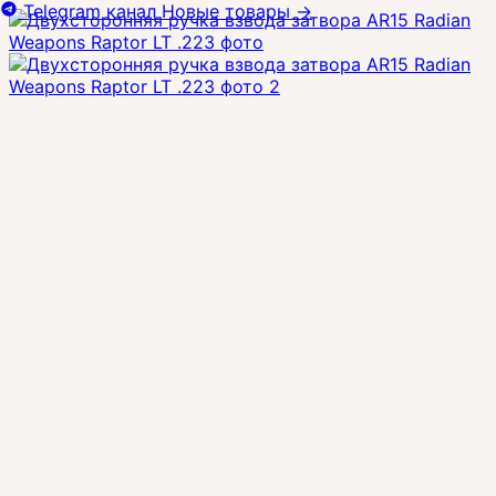
Telegram канал
Новые товары
→