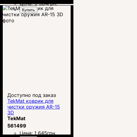
Цена:
3 384
грн.
Купить
Доступно под заказ
TekMat коврик для
чистки оружия AR-15
3D
TekMat
561499
Цена:
1 645
грн.