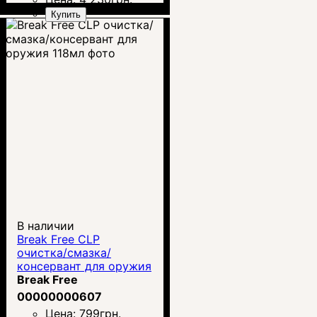
Купить
В наличии
Break Free CLP
очистка/смазка/
консервант для оружия
118мл
Break Free
00000000607
Цена:
799
грн.