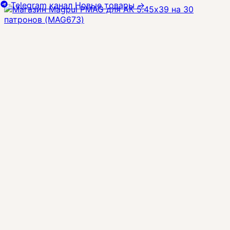
Telegram канал
Новые товары
→