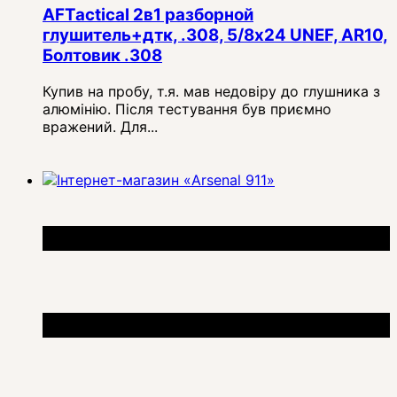
AFTactical 2в1 разборной
глушитель+дтк, .308, 5/8x24 UNEF, AR10,
Болтовик .308
Купив на пробу, т.я. мав недовіру до глушника з
алюмінію. Після тестування був приємно
вражений. Для...