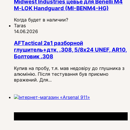
Midwest Industries цевье для Benelli M4
M‑LOK Handguard (MI-BENM4-HG)
Когда будет в наличии?
Taras
14.06.2026
AFTactical 2в1 разборной
глушитель+дтк, .308, 5/8x24 UNEF, AR10,
Болтовик .308
Купив на пробу, т.я. мав недовіру до глушника з
алюмінію. Після тестування був приємно
вражений. Для...