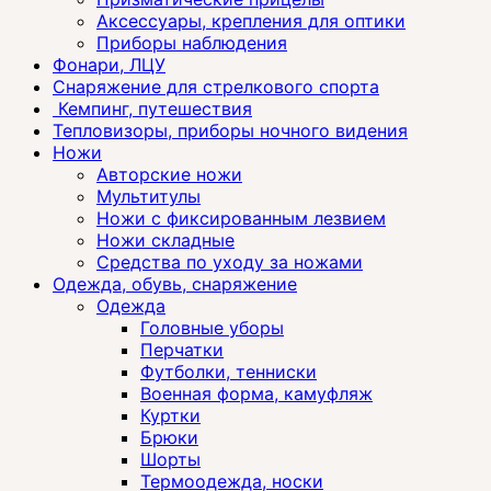
Аксессуары, крепления для оптики
Приборы наблюдения
Фонари, ЛЦУ
Снаряжение для стрелкового спорта
Кемпинг, путешествия
Тепловизоры, приборы ночного видения
Ножи
Авторские ножи
Мультитулы
Ножи с фиксированным лезвием
Ножи складные
Средства по уходу за ножами
Одежда, обувь, снаряжение
Одежда
Головные уборы
Перчатки
Футболки, тенниски
Военная форма, камуфляж
Куртки
Брюки
Шорты
Термоодежда, носки