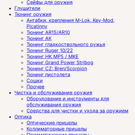
Сейфы для оружия
Глушители
Тюнинг оружия
Антабки, крепления M-Lok, Key-Mod,
Picatinny
Тюнинг AR15/AR10
Тюнинг АК
Тюнинг гладкоствольного ружья
Тюнинг Ruger 10/22
Тюнинг HK MP5 / MKE
Тюнинг Grand Power Stribog
Тюнинг CZ: Bren/Scorpion
Тюнинг пистолета
Сошки
Прочее
Чистка и обслуживание оружия
Оборудование и инструменты для
обслуживания оружия
Средства для чистки и ухода за оружием
Оптика
Оптические прицелы
Коллиматорные прицелы
Призматические прицелы