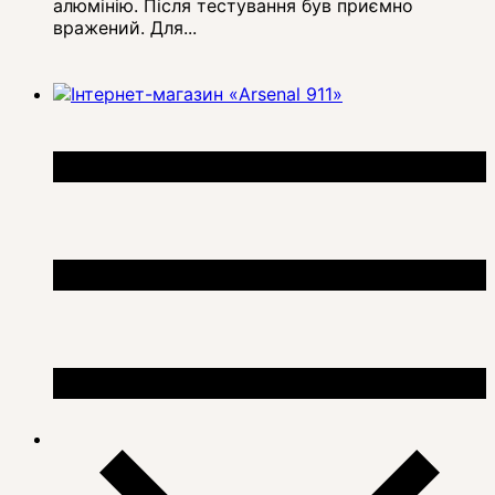
алюмінію. Після тестування був приємно
вражений. Для...