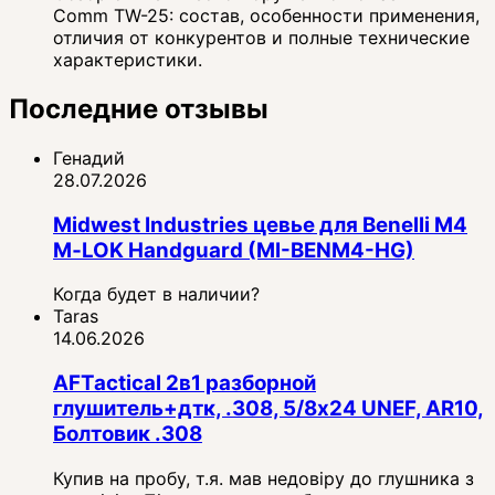
Comm TW-25: состав, особенности применения,
отличия от конкурентов и полные технические
характеристики.
Последние отзывы
Генадий
28.07.2026
Midwest Industries цевье для Benelli M4
M‑LOK Handguard (MI-BENM4-HG)
Когда будет в наличии?
Taras
14.06.2026
AFTactical 2в1 разборной
глушитель+дтк, .308, 5/8x24 UNEF, AR10,
Болтовик .308
Купив на пробу, т.я. мав недовіру до глушника з