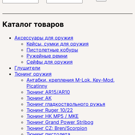
Каталог товаров
Аксессуары для оружия
Кейсы, сумки для оружия
Пистолетные кобуры
Ружейные ремни
Сейфы для оружия
Глушители
Тюнинг оружия
Антабки, крепления M-Lok, Key-Mod,
Picatinny
Тюнинг AR15/AR10
Тюнинг АК
Тюнинг гладкоствольного ружья
Тюнинг Ruger 10/22
Тюнинг HK MP5 / MKE
Тюнинг Grand Power Stribog
Тюнинг CZ: Bren/Scorpion
Тюнинг пистолета