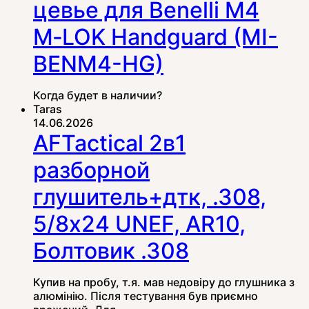
цевье для Benelli M4
M‑LOK Handguard (MI-
BENM4-HG)
Когда будет в наличии?
Taras
14.06.2026
AFTactical 2в1
разборной
глушитель+дтк, .308,
5/8x24 UNEF, AR10,
Болтовик .308
Купив на пробу, т.я. мав недовіру до глушника з
алюмінію. Після тестування був приємно