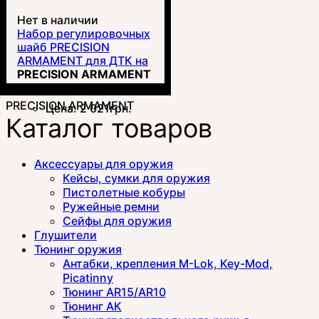
Нет в наличии
Набор регулировочных
шайб PRECISION
ARMAMENT для ДТК на
AR10 .308 5/8x24
PRECISION ARMAMENT
(A02219)
00000004139
PRECISION ARMAMENT
Цена:
2 021
грн.
Каталог товаров
Аксессуары для оружия
Кейсы, сумки для оружия
Пистолетные кобуры
Ружейные ремни
Сейфы для оружия
Глушители
Тюнинг оружия
Антабки, крепления M-Lok, Key-Mod,
Picatinny
Тюнинг AR15/AR10
Тюнинг АК