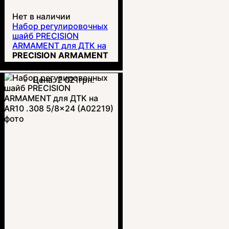
Нет в наличии
Набор регулировочных
шайб PRECISION
ARMAMENT для ДТК на
AR15 .223 1/2x28
PRECISION ARMAMENT
(A02119)
00000004138
Цена:
2 021
грн.